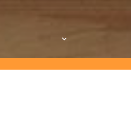
Nous répondrons à vos
besoins de A à Z!
Que vous cherchiez une nouvelle identité graphique, un
nouveau logo pour votre société, un site internet ou une
impression tous supports (papier, photo, panneau
publicitaire, bâche, ...) nous pourrons répondre à vos
attentes. Nous réalisons également les enseignes